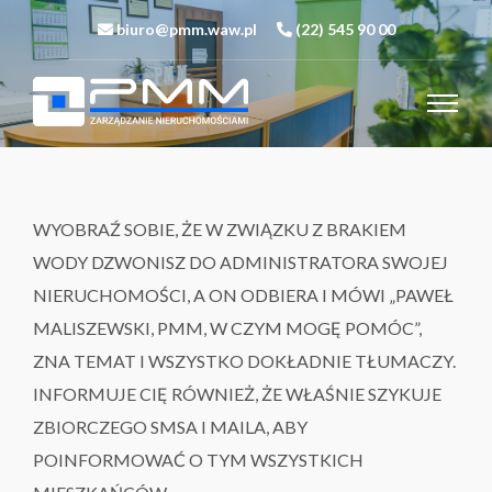
biuro@pmm.waw.pl
(22) 545 90 00
WYOBRAŹ SOBIE, ŻE W ZWIĄZKU Z BRAKIEM
WODY DZWONISZ DO ADMINISTRATORA SWOJEJ
NIERUCHOMOŚCI, A ON ODBIERA I MÓWI „PAWEŁ
MALISZEWSKI, PMM, W CZYM MOGĘ POMÓC”,
ZNA TEMAT I WSZYSTKO DOKŁADNIE TŁUMACZY.
INFORMUJE CIĘ RÓWNIEŻ, ŻE WŁAŚNIE SZYKUJE
ZBIORCZEGO SMSA I MAILA, ABY
POINFORMOWAĆ O TYM WSZYSTKICH