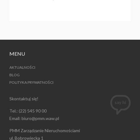
MENU
AKTUALNOŚCI
BLOG
POLITYKA PRYWATNOŚCI
Skontaktuj się!
Tel.:
(22) 545 90 00
Email:
biuro@pmm.waw.pl
PMM Zarządzanie Nieruchomościami
ul. Bobrowiecka 1